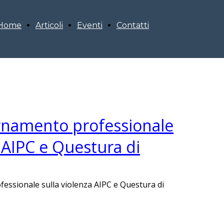
Home
Articoli
Eventi
Contatti
a
ornamento professionale
a AIPC e Questura di
essionale sulla violenza AIPC e Questura di