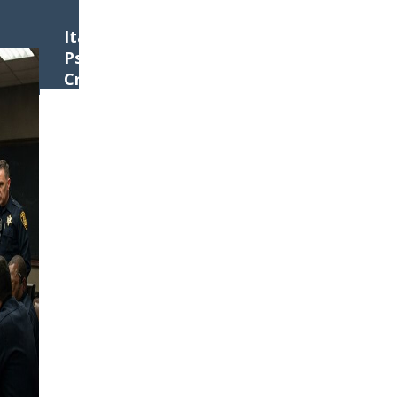
Italian Association of
Psychology and
Criminology
SEMINARIO
GRATUITO
15 MAGGIO 2025
09:00_13:00