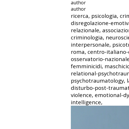
author
author
ricerca, psicologia, cri
disregolazione-emotiv
relazionale, associazio
criminologia, neurosc
interpersonale, psicot
roma, centro-italiano-
osservatorio-nazionale-
femminicidi, maschicidi
relational-psychotraum
psychotraumatology, la
disturbo-post-traumati
violence, emotional-dy
intelligence,