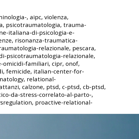
minologia-, aipc, violenza,
a, psicotraumatologia, trauma-
ne-italiana-di-psicologia-e-
ienze, risonanza-traumatica-
raumatologia-relazionale, pescara,
di-psicotraumatologia-relazionale,
omicidi-familiari, cipr, onof,
, femicide, italian-center-for-
atology, relational-
ttanzi, calzone, ptsd, c-ptsd, cb-ptsd,
co-da-stress-correlato-al-parto-,
sregulation, proactive-relational-