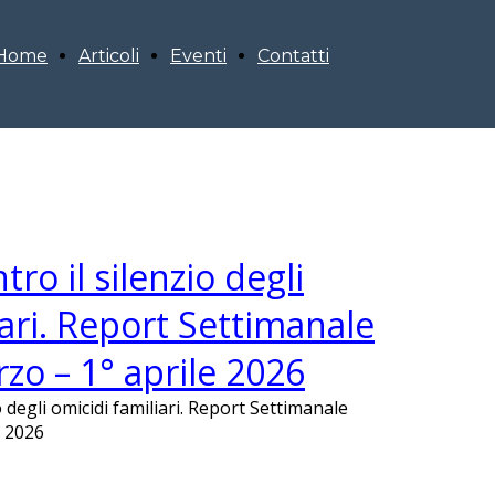
Home
Articoli
Eventi
Contatti
a
tro il silenzio degli
iari. Report Settimanale
o – 1° aprile 2026
o degli omicidi familiari. Report Settimanale
e 2026